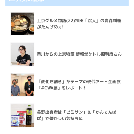
上京グルメ物語(22)神田「跳人」の青森料理
がたんげめぇ!
香川からの上京物語 博報堂ケトル原利彦さん
「変化を創る」がテーマの現代アート企画展
「#CWA展」をレポート！
長野出身者は「ビミサン」＆「かんてんぱ
ぱ」で懐かしい気持ちに