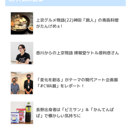
上京グルメ物語(22)神田「跳人」の青森料理
がたんげめぇ!
香川からの上京物語 博報堂ケトル原利彦さん
「変化を創る」がテーマの現代アート企画展
「#CWA展」をレポート！
長野出身者は「ビミサン」＆「かんてんぱ
ぱ」で懐かしい気持ちに