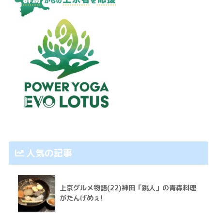
人気の記事
上京グルメ物語(22)神田「跳人」の青森料理
がたんげめぇ!