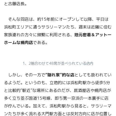
と古藤店長。
そんな同店は、約15年前にオープンして以降、平日は
浜松町エリアに通うサラリーマンたち、週末は近隣に住む
家族連れの方々に頻繁に利用される、
地元密着＆アットー
ホームな焼肉店
である。
1、2階合わせて48席が並べられている店内
しかし、その一方で
“隠れ家”的な店
としても扱われてい
るようだ。というのも、立地的には浜松町駅から徒歩5分
と比較的“駅近”な場所にあるのだが、居酒屋店や焼肉店が
多く立ち並ぶ国道15号線、即ち第一京浜の一本裏手に店
が佇んでいる。加えて、浜松町駅から見ると、サラリーマ
ンたちが多く流れる大門駅方面とは反対方向に店が位置し