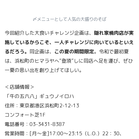
〆メニューとして人気の大盛りのそば
今回紹介した大食いチャレンジ企画は、
隠れ家焼肉店が実
施しているからこそ、一人チャレンジに向いているといえ
るだろう。
同企画は、
この夏の期間限定
。令和で最初夏
は、浜松町のヒマラヤへ“登頂”しに同店へ足を運び、ぜひ
一夏の思い出を創り上げてほしい。
＜店舗情報＞
「牛の五六八」ギュウノイロハ
住所：東京都港区浜松町2-12-13
コンフォート芝1F
電話番号：03-3431-8387
営業時間：[月～金]17:00〜23:15（L.O.）22：30、