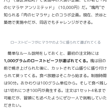
八」（港区浜松町）で実施中の大食い企画、その名も「肉
のヒマラヤ アンリミテッド」（10,000円）だ。“塊肉”で
知られる「肉のヒマラヤ」とのコラボ企画。現在、渋谷と
築地で実施中だが、同店でもチャレンジができる。
ローストビーフがヒマラヤのように盛られて運ばれてくる
簡単なルール説明をしておくと、最初の注文時には
1,000グラムのローストビーフが運ばれてくる。
塊は目の
前で焼き上げられた後に、カットされて山盛りに盛り付け
られて戻ってくる。食べ放題はそこから始まる。制限時間
は90分。おかわりは100グラム単位から。そして食べ残し
は1切れにつき100円が発生する。注文は1セット4名まで
可能だが、冒頭にも述べたようにぜひ一人で挑戦していた
だきたい。