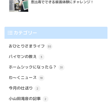
恵比寿でできる版画体験にチャレンジ！
カテゴリー
おひとりさまライフ
55
パイセンの教え
3
ホームシックになったら？
31
わ～くニュース
18
今月の仕送り
2
小山田滝音の記事
2