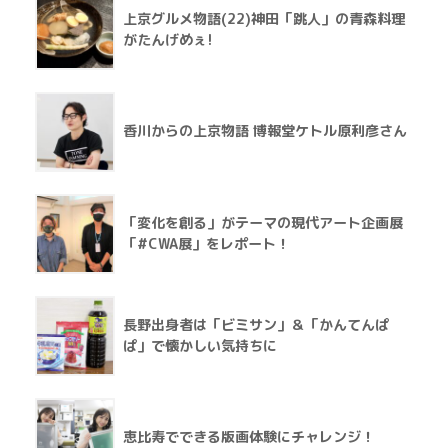
上京グルメ物語(22)神田「跳人」の青森料理
がたんげめぇ!
香川からの上京物語 博報堂ケトル原利彦さん
「変化を創る」がテーマの現代アート企画展
「#CWA展」をレポート！
長野出身者は「ビミサン」＆「かんてんぱ
ぱ」で懐かしい気持ちに
恵比寿でできる版画体験にチャレンジ！