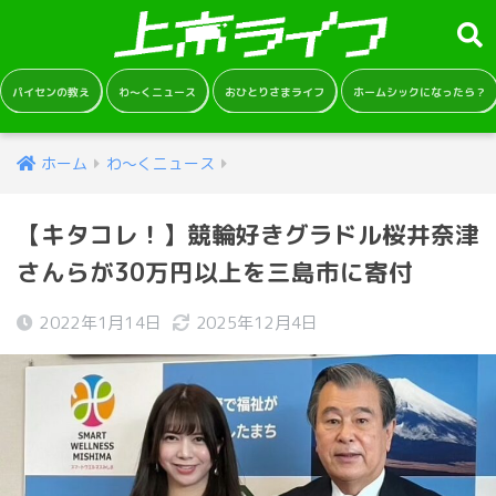
パイセンの教え
わ～くニュース
おひとりさまライフ
ホームシックになったら？
ホーム
わ～くニュース
【キタコレ！】競輪好きグラドル桜井奈津
さんらが30万円以上を三島市に寄付
2022年1月14日
2025年12月4日